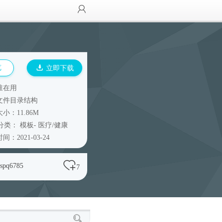
览
立即下载
谁在用
文件目录结构
小：11.86M
分类：
模板
-
医疗/健康
间：2021-03-24
lspq6785
7