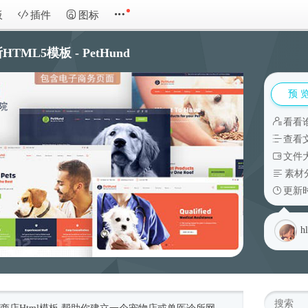
板
插件
图标
L5模板 - PetHund
预 
看看
查看
文件大
素材
更新时
h