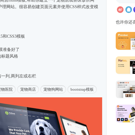
物商店
Html模板
,帮助你建立一个宠物店或兽医诊所网
护理网站。很容易创建页面元素并使用CSS样式改变模
也许你还
5和CSS3模板
膜准备好了
的标题风格
一列,两列左或右栏
宠物医院
宠物商店
宠物狗网站
bootstrap模板